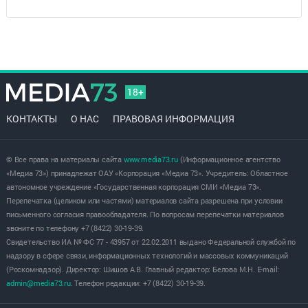
18+
КОНТАКТЫ
О НАС
ПРАВОВАЯ ИНФОРМАЦИЯ
© Все права на материалы сайта
www.media73.ru
(Информационное агентство
«Медиа 73») принадлежат ОАУ «Корпорация «Медиа 73». Учредитель: Областное
автономное учреждение «Государственная корпорация СМИ «Медиа 73».
Перепечатка (целиком или частями) материалов сайта разрешена при условии
письменного согласия правообладателя. По вопросам перепечатки материалов
звоните по телефону +7 (8422) 30-19-39.
Свидетельство ИА № ФС 77 - 43957 от 22.02.2011 выдано Федеральной службой по
надзору в сфере связи, информационных технологий и массовых коммуникаций
(Роскомнадзор). Директор: Шишов А.В. Главный редактор: Белова М.Н. E-mail:
admin@media73.ru
. Телефон редакции: +7 (8422) 30-19-39.