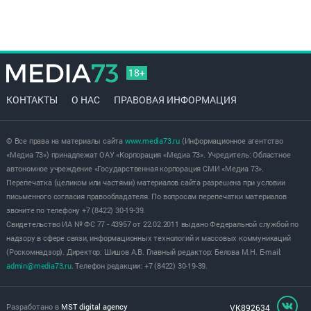
18+
КОНТАКТЫ
О НАС
ПРАВОВАЯ ИНФОРМАЦИЯ
© Все права на материалы сайта
www.media73.ru
(Информационное агентство
«Медиа 73») принадлежат ОАУ «Корпорация «Медиа 73». Учредитель: Областное
автономное учреждение «Государственная корпорация СМИ «Медиа 73».
Перепечатка (целиком или частями) материалов сайта разрешена при условии
письменного согласия правообладателя. По вопросам перепечатки материалов
звоните по телефону +7 (8422) 30-19-39.
Свидетельство ИА № ФС 77 - 43957 от 22.02.2011 выдано Федеральной службой по
надзору в сфере связи, информационных технологий и массовых коммуникаций
(Роскомнадзор). Директор: Шишов А.В. Главный редактор: Белова М.Н. E-mail:
admin@media73.ru
. Телефон редакции: +7 (8422) 30-19-39.
Разработано в
MST digital agency
VK892634