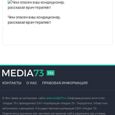
Чем опасен ваш кондиционер,
рассказал врач-терапевт
18+
КОНТАКТЫ
О НАС
ПРАВОВАЯ ИНФОРМАЦИЯ
© Все права на материалы сайта
www.media73.ru
(Информационное агентство
«Медиа 73») принадлежат ОАУ «Корпорация «Медиа 73». Учредитель: Областное
автономное учреждение «Государственная корпорация СМИ «Медиа 73».
Перепечатка (целиком или частями) материалов сайта разрешена при условии