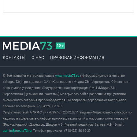
18+
КОНТАКТЫ
О НАС
ПРАВОВАЯ ИНФОРМАЦИЯ
© Все права на материалы сайта
www.media73.ru
(Информационное агентство
«Медиа 73») принадлежат ОАУ «Корпорация «Медиа 73». Учредитель: Областное
автономное учреждение «Государственная корпорация СМИ «Медиа 73».
Перепечатка (целиком или частями) материалов сайта разрешена при условии
письменного согласия правообладателя. По вопросам перепечатки материалов
звоните по телефону +7 (8422) 30-19-39.
Свидетельство ИА № ФС 77 - 43957 от 22.02.2011 выдано Федеральной службой по
надзору в сфере связи, информационных технологий и массовых коммуникаций
(Роскомнадзор). Директор: Шишов А.В. Главный редактор: Белова М.Н. E-mail:
admin@media73.ru
. Телефон редакции: +7 (8422) 30-19-39.