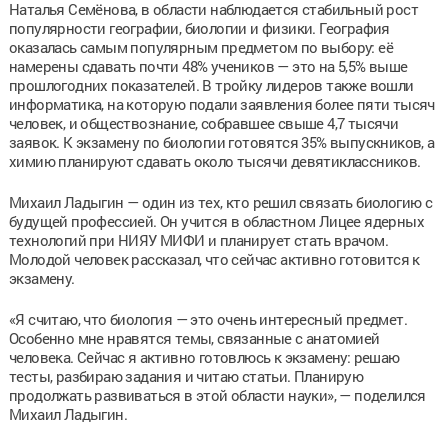
Наталья Семёнова, в области наблюдается стабильный рост
популярности географии, биологии и физики. География
оказалась самым популярным предметом по выбору: её
намерены сдавать почти 48% учеников — это на 5,5% выше
прошлогодних показателей. В тройку лидеров также вошли
информатика, на которую подали заявления более пяти тысяч
человек, и обществознание, собравшее свыше 4,7 тысячи
заявок. К экзамену по биологии готовятся 35% выпускников, а
химию планируют сдавать около тысячи девятиклассников.
Михаил Ладыгин — один из тех, кто решил связать биологию с
будущей профессией. Он учится в областном Лицее ядерных
технологий при НИЯУ МИФИ и планирует стать врачом.
Молодой человек рассказал, что сейчас активно готовится к
экзамену.
«Я считаю, что биология — это очень интересный предмет.
Особенно мне нравятся темы, связанные с анатомией
человека. Сейчас я активно готовлюсь к экзамену: решаю
тесты, разбираю задания и читаю статьи. Планирую
продолжать развиваться в этой области науки», — поделился
Михаил Ладыгин.