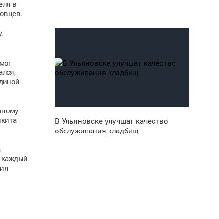
еля в
овцев.
.
 мог
ался,
Единой
нному
икита
В Ульяновске улучшат качество
обслуживания кладбищ
а
— каждый
ния