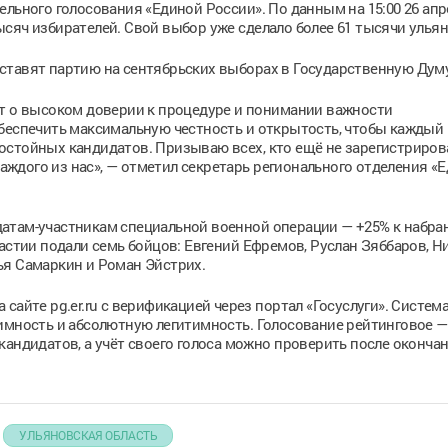
льного голосования «Единой России». По данным на 15:00 26 апр
сяч избирателей. Свой выбор уже сделало более 61 тысячи ульян
ставят партию на сентябрьских выборах в Государственную Думу
ит о высоком доверии к процедуре и понимании важности
беспечить максимальную честность и открытость, чтобы каждый
остойных кандидатов. Призываю всех, кто ещё не зарегистриров
 каждого из нас», — отметил секретарь регионального отделения «
атам-участникам специальной военной операции — +25% к набра
астии подали семь бойцов: Евгений Ефремов, Руслан Зяббаров, Н
ья Самаркин и Роман Эйстрих.
сайте pg.er.ru с верификацией через портал «Госуслуги». Систем
нимность и абсолютную легитимность. Голосование рейтинговое 
кандидатов, а учёт своего голоса можно проверить после оконча
УЛЬЯНОВСКАЯ ОБЛАСТЬ