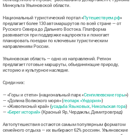
Минкульта Ульяновской области.
Национальный туристический портал «
Путешествуем.рф
»
предлагает более 130 автомаршрутов по всей стране — от
Русского Севера до Дальнего Востока. Платформа
развивается при поддержке нацпроекта и помогает
планировать поездки по ключевым туристическим
направлениям России.
Ульяновская область — одно из направлений. Регион
предлагает готовые маршруты, объединяющие природу,
историю и культурное наследие.
Среди них:
— «Горы и степи» (национальный парк «
Сенгилеевские горы
»)
— «Долина Волжского моря» (
геопарк «Ундория»
)
— «Живописный край» (
усадьба Языковых
,
Никольская гора
)
—
«Берег историй»
(Красный Яр, Чердаклы, Димитровград)
Автопутешествия остаются самым популярным форматом
семейного отдыха — их выбирают 62% россиян. Ульяновские