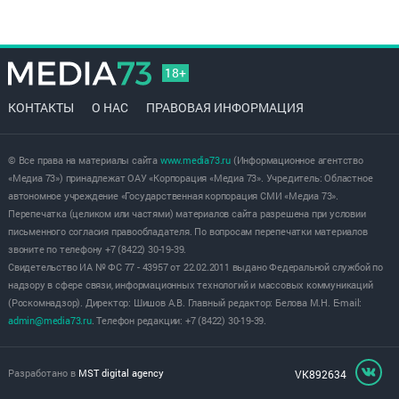
18+
КОНТАКТЫ
О НАС
ПРАВОВАЯ ИНФОРМАЦИЯ
© Все права на материалы сайта
www.media73.ru
(Информационное агентство
«Медиа 73») принадлежат ОАУ «Корпорация «Медиа 73». Учредитель: Областное
автономное учреждение «Государственная корпорация СМИ «Медиа 73».
Перепечатка (целиком или частями) материалов сайта разрешена при условии
письменного согласия правообладателя. По вопросам перепечатки материалов
звоните по телефону +7 (8422) 30-19-39.
Свидетельство ИА № ФС 77 - 43957 от 22.02.2011 выдано Федеральной службой по
надзору в сфере связи, информационных технологий и массовых коммуникаций
(Роскомнадзор). Директор: Шишов А.В. Главный редактор: Белова М.Н. E-mail:
admin@media73.ru
. Телефон редакции: +7 (8422) 30-19-39.
Разработано в
MST digital agency
VK892634