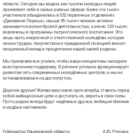
области. Сегодня мы видим, как тысячи молодых людей
проявляют себя в самых разных сферах: более ста тысяч
участников объединились в 532 первичных отделениях
«Движения Первых», свыше 95 тысяч человек активно
занимаются волонтёрской деятельностью, а около 120 тысяч
вовлечены в программы патриотического воспитания. Это
лишь часть энергичной и ответственной молодёжи, которая
своим трудом, творчеством и гражданской позицией вносит
неоценимый вклад в процветание нашей малой родины.
Мы прилагаем все усилия, чтобы ваши инициативы находили
всестороннюю поддержку. В регионе успешно функционирует
развитая сеть современных молодёжных центров, и мы не
останавливаемся на достигнутом.
Дорогие друзья! Желаю вам смело идти вперёд, ставить перед
собой амбициозные цели и достигать их, верить в свои силы.
Пусть рядом всегда будут надёжные друзья, любящие близкие
и мудрые наставники.
Губернатор Ульяновской области А.Ю. Русских