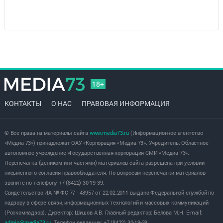
18+
КОНТАКТЫ
О НАС
ПРАВОВАЯ ИНФОРМАЦИЯ
© Все права на материалы сайта
www.media73.ru
(Информационное агентство
«Медиа 73») принадлежат ОАУ «Корпорация «Медиа 73». Учредитель: Областное
автономное учреждение «Государственная корпорация СМИ «Медиа 73».
Перепечатка (целиком или частями) материалов сайта разрешена при условии
письменного согласия правообладателя. По вопросам перепечатки материалов
звоните по телефону +7 (8422) 30-19-39.
Свидетельство ИА № ФС 77 - 43957 от 22.02.2011 выдано Федеральной службой по
надзору в сфере связи, информационных технологий и массовых коммуникаций
(Роскомнадзор). Директор: Шишов А.В. Главный редактор: Белова М.Н. E-mail:
admin@media73.ru
. Телефон редакции: +7 (8422) 30-19-39.