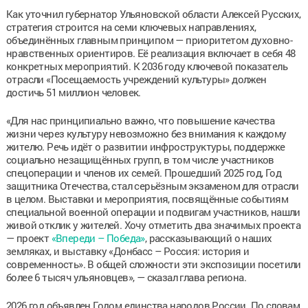
Как уточнил губернатор Ульяновской области Алексей Русских,
стратегия строится на семи ключевых направлениях,
объединённых главным принципом — приоритетом духовно-
нравственных ориентиров. Её реализация включает в себя 48
конкретных мероприятий. К 2036 году ключевой показатель
отрасли «Посещаемость учреждений культуры» должен
достичь 51 миллион человек.
«Для нас принципиально важно, что повышение качества
жизни через культуру невозможно без внимания к каждому
жителю. Речь идёт о развитии инфроструктуры, поддержке
социально незащищённых групп, в том числе участников
спецоперации и членов их семей. Прошедший 2025 год, Год
защитника Отечества, стал серьёзным экзаменом для отрасли
в целом. Выставки и мероприятия, посвящённые событиям
специальной военной операции и подвигам участников, нашли
живой отклик у жителей. Хочу отметить два значимых проекта
— проект
«Впереди – Победа»
, рассказывающий о наших
земляках, и выставку «Донбасс – Россия: история и
современность». В общей сложности эти экспозиции посетили
более 6 тысяч ульяновцев», — сказал глава региона.
2026 год объявлен Годом единства народов России. По словам