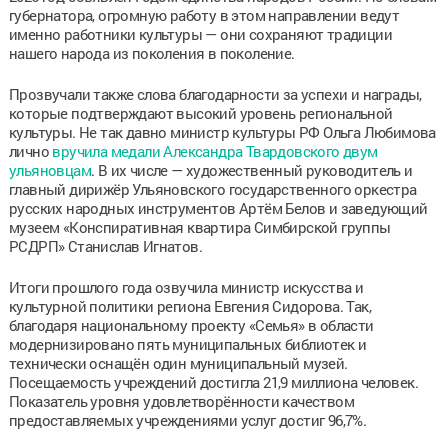
губернатора, огромную работу в этом направлении ведут
именно работники культуры — они сохраняют традиции
нашего народа из поколения в поколение.
Прозвучали также слова благодарности за успехи и награды,
которые подтверждают высокий уровень региональной
культуры. Не так давно министр культуры РФ Ольга Любимова
лично
вручила медали Александра Твардовского двум
ульяновцам
. В их числе — художественный руководитель и
главный дирижёр Ульяновского государственного оркестра
русских народных инструментов Артём Белов и заведующий
музеем «Конспиративная квартира Симбирской группы
РСДРП» Станислав Игнатов.
Итоги прошлого года озвучила министр искусства и
культурной политики региона Евгения Сидорова. Так,
благодаря национальному проекту «Семья» в области
модернизировано пять муниципальных библиотек и
технически оснащён один муниципальный музей.
Посещаемость учреждений достигла 21,9 миллиона человек.
Показатель уровня удовлетворённости качеством
предоставляемых учреждениями услуг достиг 96,7%.