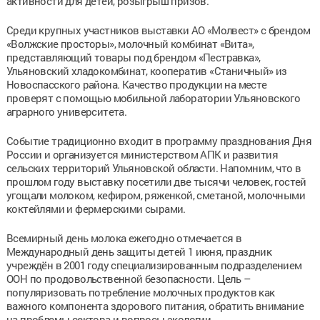
активности для детей, розыгрыш призов.
Среди крупных участников выставки АО «Молвест» с брендом
«Волжские просторы», молочный комбинат «Вита»,
представляющий товары под брендом «Пестравка»,
Ульяновский хладокомбинат, кооператив «Станичный» из
Новоспасского района. Качество продукции на месте
проверят с помощью мобильной лаборатории Ульяновского
аграрного университета.
Событие традиционно входит в программу празднования Дня
России и организуется министерством АПК и развития
сельских территорий Ульяновской области. Напомним, что в
прошлом году выставку посетили две тысячи человек, гостей
угощали молоком, кефиром, ряженкой, сметаной, молочными
коктейлями и фермерскими сырами.
Всемирный день молока ежегодно отмечается в
Международный день защиты детей 1 июня, праздник
учреждён в 2001 году специализированным подразделением
ООН по продовольственной безопасности. Цель –
популяризовать потребление молочных продуктов как
важного компонента здорового питания, обратить внимание
на проблемы сектора и вопросы экологии.