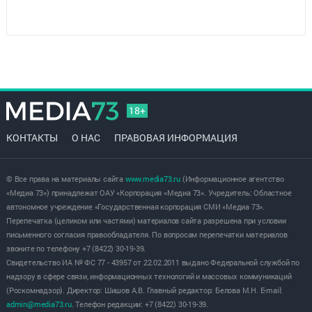
18+
КОНТАКТЫ
О НАС
ПРАВОВАЯ ИНФОРМАЦИЯ
© Все права на материалы сайта
www.media73.ru
(Информационное агентство
«Медиа 73») принадлежат ОАУ «Корпорация «Медиа 73». Учредитель: Областное
автономное учреждение «Государственная корпорация СМИ «Медиа 73».
Перепечатка (целиком или частями) материалов сайта разрешена при условии
письменного согласия правообладателя. По вопросам перепечатки материалов
звоните по телефону +7 (8422) 30-19-39.
Свидетельство ИА № ФС 77 - 43957 от 22.02.2011 выдано Федеральной службой по
надзору в сфере связи, информационных технологий и массовых коммуникаций
(Роскомнадзор). Директор: Шишов А.В. Главный редактор: Белова М.Н. E-mail:
admin@media73.ru
. Телефон редакции: +7 (8422) 30-19-39.