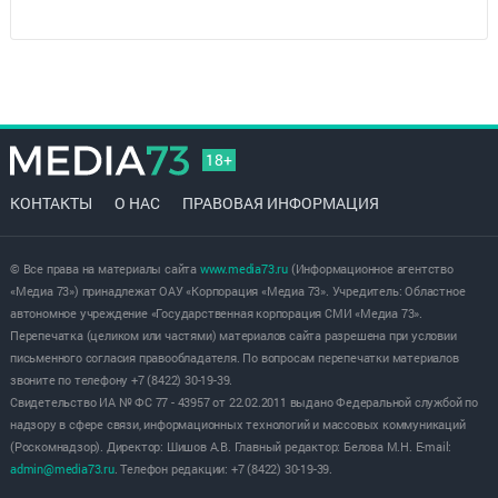
18+
КОНТАКТЫ
О НАС
ПРАВОВАЯ ИНФОРМАЦИЯ
© Все права на материалы сайта
www.media73.ru
(Информационное агентство
«Медиа 73») принадлежат ОАУ «Корпорация «Медиа 73». Учредитель: Областное
автономное учреждение «Государственная корпорация СМИ «Медиа 73».
Перепечатка (целиком или частями) материалов сайта разрешена при условии
письменного согласия правообладателя. По вопросам перепечатки материалов
звоните по телефону +7 (8422) 30-19-39.
Свидетельство ИА № ФС 77 - 43957 от 22.02.2011 выдано Федеральной службой по
надзору в сфере связи, информационных технологий и массовых коммуникаций
(Роскомнадзор). Директор: Шишов А.В. Главный редактор: Белова М.Н. E-mail:
admin@media73.ru
. Телефон редакции: +7 (8422) 30-19-39.