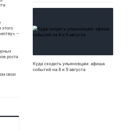
ста
е
 этого
еству», –
порных
пов роста
Куда сходить ульяновцам: афиша
событий на 8 и 9 августа
ром свои