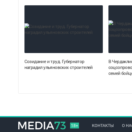
Созидание и труд. Губернатор
В Чердакли
наградил ульяновских строителей
соцсопрово
семей бойц
18+
КОНТАКТЫ
О НА