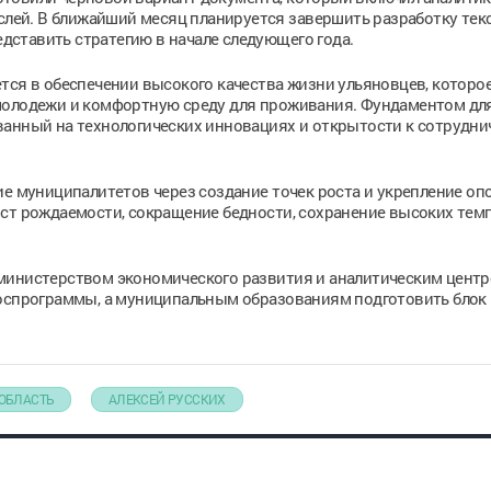
аслей. В ближайший месяц планируется завершить разработку тек
редставить стратегию в начале следующего года.
тся в обеспечении высокого качества жизни ульяновцев, которо
молодежи и комфортную среду для проживания. Фундаментом для
анный на технологических инновациях и открытости к сотруднич
ие муниципалитетов через создание точек роста и укрепление о
ост рождаемости, сокращение бедности, сохранение высоких тем
министерством экономического развития и аналитическим цент
госпрограммы, а муниципальным образованиям подготовить блок
ОБЛАСТЬ
АЛЕКСЕЙ РУССКИХ