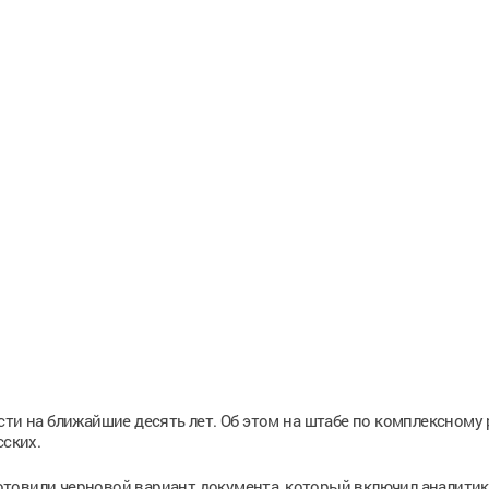
сти на ближайшие десять лет. Об этом на штабе по комплексному
сских.
товили черновой вариант документа, который включил аналитик