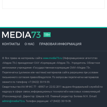
18+
КОНТАКТЫ
О НАС
ПРАВОВАЯ ИНФОРМАЦИЯ
© Все права на материалы сайта
www.media73.ru
(Информационное агентство
«Медиа 73») принадлежат ОАУ «Корпорация «Медиа 73». Учредитель: Областное
автономное учреждение «Государственная корпорация СМИ «Медиа 73».
Перепечатка (целиком или частями) материалов сайта разрешена при условии
письменного согласия правообладателя. По вопросам перепечатки материалов
звоните по телефону +7 (8422) 30-19-39.
Свидетельство ИА № ФС 77 - 43957 от 22.02.2011 выдано Федеральной службой по
надзору в сфере связи, информационных технологий и массовых коммуникаций
(Роскомнадзор). Директор: Шишов А.В. Главный редактор: Белова М.Н. E-mail:
admin@media73.ru
. Телефон редакции: +7 (8422) 30-19-39.