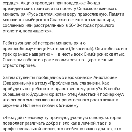
сердце». Акцию проводят при поддержке Фонда
президентских грантов и по проекту Спасского женского
монастыря «Русь святая, храни веру православную. Памяти
монахинь симбирского Спасского женского монастыря,
сосланных или расстрелянных в 30-40-х годах прошлого
столетия, посвящается».
Ребята узнали об истории монастыря и о
преподобномученице Екатерине (Декалиной). Они побывали в
трёх храмах: надвратном – в честь всех Симбирских святых,
Спасском соборе и храме во имя святых Царственных
страстотерпцев.
Затем студенты пообщались с иеромонахом Анастасием
(Заварзиным) на тему «Проблема смысла жизни. Как
пробудить потребность к нравственному росту?». В своём
обращении к будущим юристам отец Анастасий подчеркнул,
что основа смысла жизни и нравственного роста лежит в
служении Истине и любви к ближнему.
«Вера даёт человеку ту прочную духовную основу, которая
позволяет различать добро и зло как в личной, так и в
профессиональной жизни, что особенно важно для тех, кто