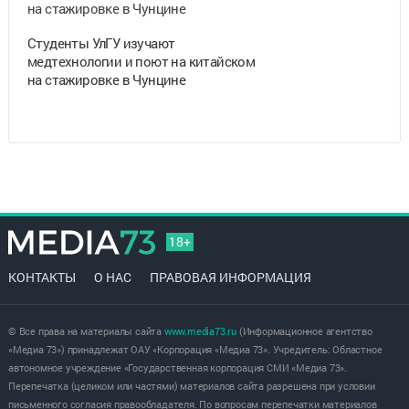
Студенты УлГУ изучают
медтехнологии и поют на китайском
на стажировке в Чунцине
18+
КОНТАКТЫ
О НАС
ПРАВОВАЯ ИНФОРМАЦИЯ
© Все права на материалы сайта
www.media73.ru
(Информационное агентство
«Медиа 73») принадлежат ОАУ «Корпорация «Медиа 73». Учредитель: Областное
автономное учреждение «Государственная корпорация СМИ «Медиа 73».
Перепечатка (целиком или частями) материалов сайта разрешена при условии
письменного согласия правообладателя. По вопросам перепечатки материалов