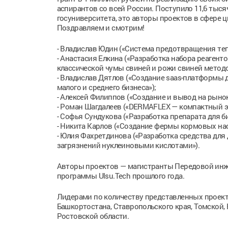
аспирантов со всей России. Поступило 11,6 тыс
госуниверситета, это авторы проектов в сфере 
Поздравляем и смотрим!
- Владислав Юдин («Система предотвращения тепл
- Анастасия Елкина («Разработка набора реаген
классической чумы свиней и рожи свиней метод
- Владислав Дятлов («Создание saas-платформы
малого и среднего бизнеса»);
- Алексей Филиппов («Создание и вывод на рыно
- Роман Шагдалеев («DERMAFLEX — компактный э
- Софья Сундукова («Разработка препарата для б
- Никита Карлов («Создание фермы кормовых на
- Юлия Фахретдинова («Разработка средства дл
загрязнений нуклеиновыми кислотами»).
Авторы проектов — магистранты Передовой инж
программы Ulsu.Tech прошлого года.
Лидерами по количеству представленных проекто
Башкортостана, Ставропольского края, Томской, 
Ростовской области.