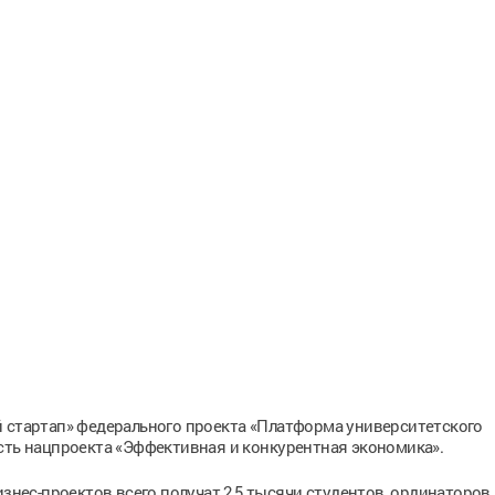
й стартап» федерального проекта «Платформа университетского
сть нацпроекта «Эффективная и конкурентная экономика».
изнес-проектов всего получат 2,5 тысячи студентов, ординаторов