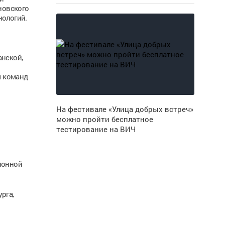
новского
нологий.
анской,
м команд
На фестивале «Улица добрых встреч»
можно пройти бесплатное
тестирование на ВИЧ
ионной
рга,