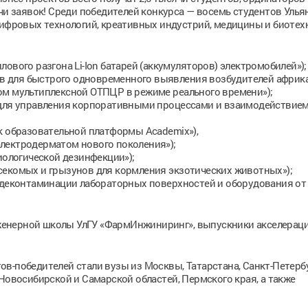
ячи заявок! Среди победителей конкурса — восемь студентов Улья
цифровых технологий, креативных индустрий, медицины и биотех
ового разгона Li-Ion батарей (аккумуляторов) электромобилей»);
тов для быстрого одновременного выявления возбудителей африк
ом мультиплексной ОТПЦР в режиме реального времени»);
 для управления корпоративными процессами и взаимодействие
к образовательной платформы Academix»),
лектродерматом нового поколения»);
иологической дезинфекции»);
секомых и грызунов для кормления экзотических животных»);
я деконтаминации лабораторных поверхностей и оборудования от
енерной школы УлГУ «ФармИнжиниринг», выпускники акселерац
в-победителей стали вузы из Москвы, Татарстана, Санкт-Петербу
Новосибирской и Самарской областей, Пермского края, а также