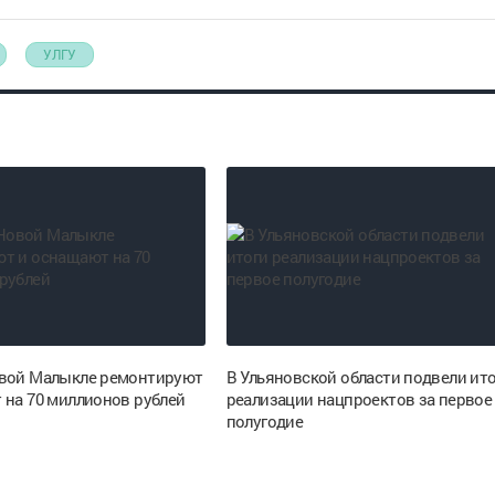
УЛГУ
вой Малыкле ремонтируют
В Ульяновской области подвели ит
 на 70 миллионов рублей
реализации нацпроектов за первое
полугодие