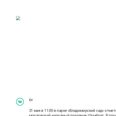
6+
31 мая в 11:00 в парке «Владимирский сад» отме
мордовский народный праздник Шумбрат. В прог