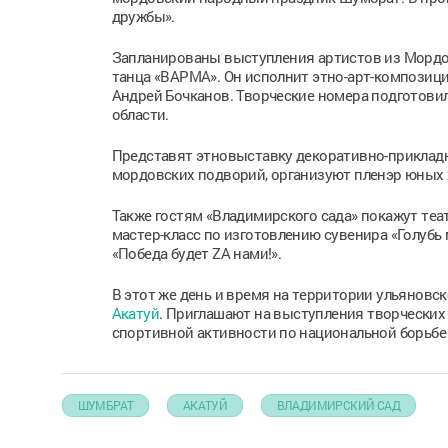
дружбы».
Запланированы выступления артистов из Мордов
танца «ВАРМА». Он исполнит этно-арт-композици
Андрей Бочканов. Творческие номера подготови
области.
Представят этновыставку декоративно-приклад
мордовских подворий, организуют пленэр юных 
Также гостям «Владимирского сада» покажут теа
мастер-класс по изготовлению сувенира «Голубь
«Победа будет ZA нами!».
В этот же день и время на территории ульяновс
Акатуй
. Приглашают на выступления творческих
спортивной активности по национальной борьбе 
ШУМБРАТ
АКАТУЙ
ВЛАДИМИРСКИЙ САД