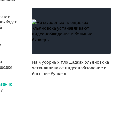
сни и
ть будет
й
х
ат
На мусорных площадках Ульяновска
ощадка
устанавливают видеонаблюдение и
большие бункеры
аздник
ну