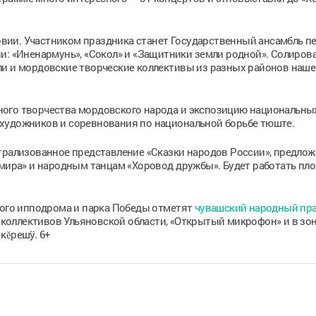
ии. Участником праздника станет Государственный ансамбль пе
и: «Иненармунь», «Сокол» и «Защитники земли родной». Солирова
ли и мордовские творческие коллективы из разных районов наше
ного творчества мордовского народа и экспозицию национальны
художников и соревнования по национальной борьбе тюште.
трализованное представление «Сказки народов России», предлож
 мира» и народным танцам «Хоровод дружбы». Будет работать пл
кого ипподрома и парка Победы отметят
чувашский народный пр
 коллективов Ульяновской области, «Открытый микрофон» и в зо
кĕрешÿ. 6+