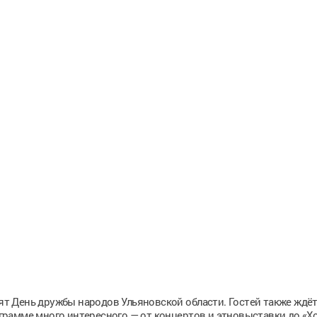
тят День дружбы народов Ульяновской области. Гостей также ждё
рамме много интересного — от концертов и этновыставки до «Х