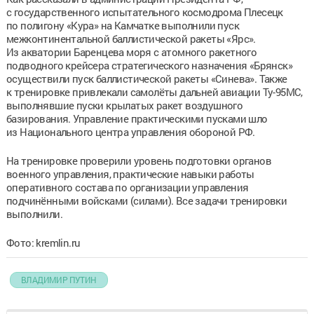
с государственного испытательного космодрома Плесецк
по полигону «Кура» на Камчатке выполнили пуск
межконтинентальной баллистической ракеты «Ярс».
Из акватории Баренцева моря с атомного ракетного
подводного крейсера стратегического назначения «Брянск»
осуществили пуск баллистической ракеты «Синева». Также
к тренировке привлекали самолёты дальней авиации Ту-95МС,
выполнявшие пуски крылатых ракет воздушного
базирования. Управление практическими пусками шло
из Национального центра управления обороной РФ.
На тренировке проверили уровень подготовки органов
военного управления, практические навыки работы
оперативного состава по организации управления
подчинёнными войсками (силами). Все задачи тренировки
выполнили.
Фото: kremlin.ru
ВЛАДИМИР ПУТИН