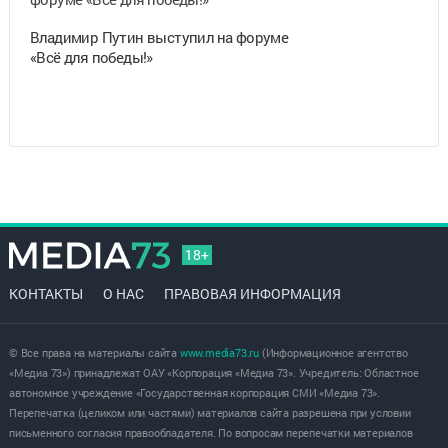
Владимир Путин выступил на форуме
«Всё для победы!»
18+
КОНТАКТЫ
О НАС
ПРАВОВАЯ ИНФОРМАЦИЯ
© Все права на материалы сайта
www.media73.ru
(Информационное агентство
«Медиа 73») принадлежат ОАУ «Корпорация «Медиа 73». Учредитель: Областное
автономное учреждение «Государственная корпорация СМИ «Медиа 73».
Перепечатка (целиком или частями) материалов сайта разрешена при условии
письменного согласия правообладателя. По вопросам перепечатки материалов