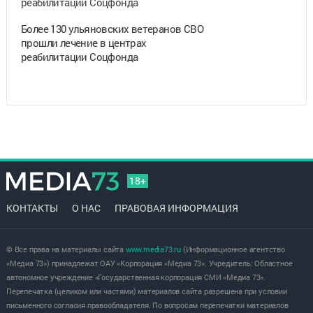
Более 130 ульяновских ветеранов СВО
прошли лечение в центрах
реабилитации Соцфонда
18+
КОНТАКТЫ
О НАС
ПРАВОВАЯ ИНФОРМАЦИЯ
© Все права на материалы сайта
www.media73.ru
(Информационное агентство
«Медиа 73») принадлежат ОАУ «Корпорация «Медиа 73». Учредитель: Областное
автономное учреждение «Государственная корпорация СМИ «Медиа 73».
Перепечатка (целиком или частями) материалов сайта разрешена при условии
письменного согласия правообладателя. По вопросам перепечатки материалов