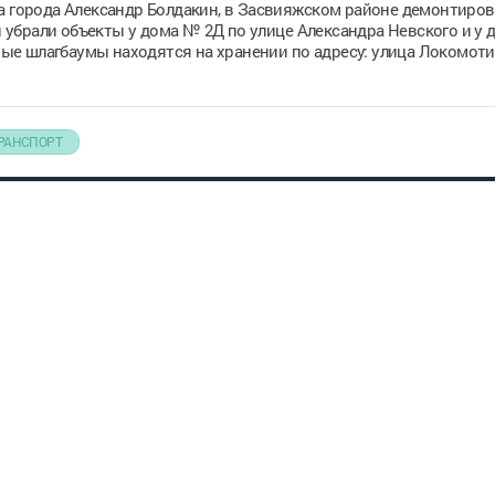
а города Александр Болдакин, в Засвияжском районе демонтиро
убрали объекты у дома № 2Д по улице Александра Невского и у 
е шлагбаумы находятся на хранении по адресу: улица Локомотив
РАНСПОРТ