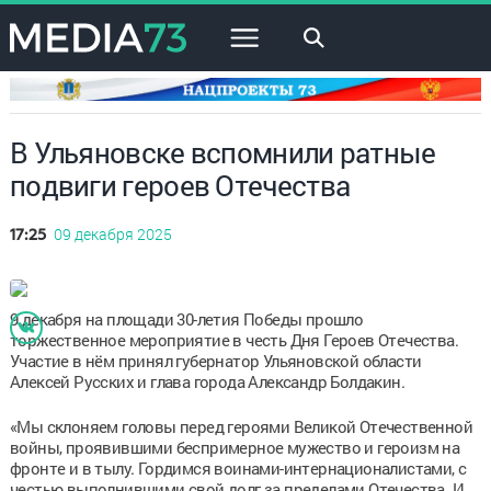
×
В Ульяновске вспомнили ратные
подвиги героев Отечества
09 декабря 2025
17:25
9 декабря на площади 30-летия Победы прошло
торжественное мероприятие в честь Дня Героев Отечества.
Участие в нём принял губернатор Ульяновской области
Алексей Русских и глава города Александр Болдакин.
«Мы склоняем головы перед героями Великой Отечественной
войны, проявившими беспримерное мужество и героизм на
фронте и в тылу. Гордимся воинами-интернационалистами, с
честью выполнившими свой долг за пределами Отечества. И,