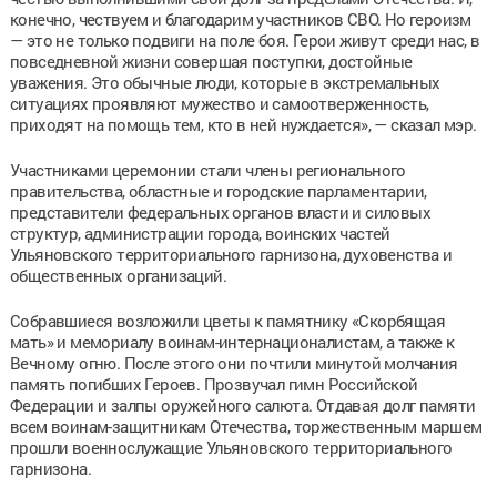
конечно, чествуем и благодарим участников СВО. Но героизм
— это не только подвиги на поле боя. Герои живут среди нас, в
повседневной жизни совершая поступки, достойные
уважения. Это обычные люди, которые в экстремальных
ситуациях проявляют мужество и самоотверженность,
приходят на помощь тем, кто в ней нуждается», — сказал мэр.
Участниками церемонии стали члены регионального
правительства, областные и городские парламентарии,
представители федеральных органов власти и силовых
структур, администрации города, воинских частей
Ульяновского территориального гарнизона, духовенства и
общественных организаций.
Собравшиеся возложили цветы к памятнику «Скорбящая
мать» и мемориалу воинам-интернационалистам, а также к
Вечному огню. После этого они почтили минутой молчания
память погибших Героев. Прозвучал гимн Российской
Федерации и залпы оружейного салюта. Отдавая долг памяти
всем воинам-защитникам Отечества, торжественным маршем
прошли военнослужащие Ульяновского территориального
гарнизона.