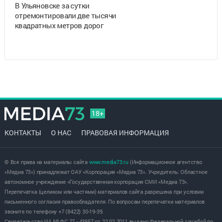
В Ульяновске за сутки
отремонтировали две тысячи
квадратных метров дорог
18+
КОНТАКТЫ
О НАС
ПРАВОВАЯ ИНФОРМАЦИЯ
© Все права на материалы сайта
www.media73.ru
(Информационное агентство
«Медиа 73») принадлежат ОАУ «Корпорация «Медиа 73». Учредитель: Областное
автономное учреждение «Государственная корпорация СМИ «Медиа 73».
Перепечатка (целиком или частями) материалов сайта разрешена при условии
письменного согласия правообладателя. По вопросам перепечатки материалов
звоните по телефону +7 (8422) 30-19-39.
Свидетельство ИА № ФС 77 - 43957 от 22.02.2011 выдано Федеральной службой по