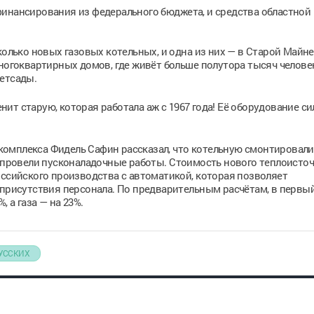
инансирования из федерального бюджета, и средства областной к
колько новых газовых котельных, и одна из них — в Старой Майне
ногоквартирных домов, где живёт больше полутора тысяч человек
етсады.
ит старую, которая работала аж с 1967 года! Её оборудование си
омплекса Фидель Сафин рассказал, что котельную смонтировали
и провели пусконаладочные работы. Стоимость нового теплоисто
оссийского производства с автоматикой, которая позволяет
 присутствия персонала. По предварительным расчётам, в первый
 а газа — на 23%.
УССКИХ