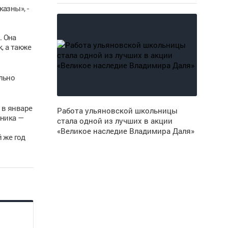
азны», -
. Она
, а также
льно
 в январе
Работа ульяновской школьницы
чника —
стала одной из лучших в акции
«Великое наследие Владимира Даля»
 же год