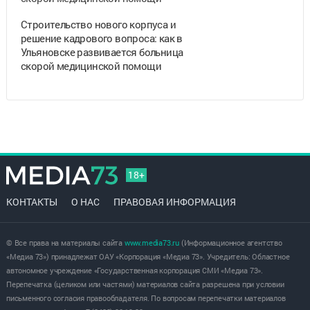
Строительство нового корпуса и
решение кадрового вопроса: как в
Ульяновске развивается больница
скорой медицинской помощи
18+
КОНТАКТЫ
О НАС
ПРАВОВАЯ ИНФОРМАЦИЯ
© Все права на материалы сайта
www.media73.ru
(Информационное агентство
«Медиа 73») принадлежат ОАУ «Корпорация «Медиа 73». Учредитель: Областное
автономное учреждение «Государственная корпорация СМИ «Медиа 73».
Перепечатка (целиком или частями) материалов сайта разрешена при условии
письменного согласия правообладателя. По вопросам перепечатки материалов