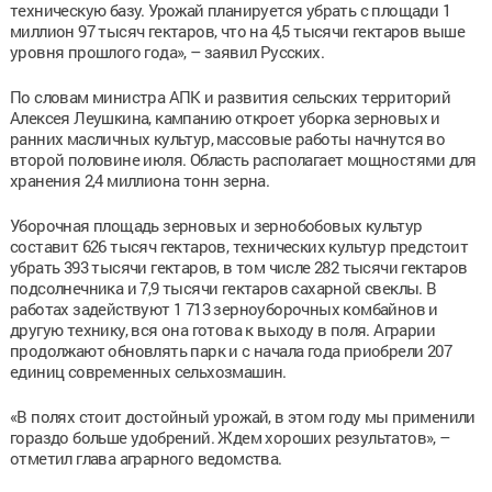
техническую базу. Урожай планируется убрать с площади 1
миллион 97 тысяч гектаров, что на 4,5 тысячи гектаров выше
уровня прошлого года», – заявил Русских.
По словам министра АПК и развития сельских территорий
Алексея Леушкина, кампанию откроет уборка зерновых и
ранних масличных культур, массовые работы начнутся во
второй половине июля. Область располагает мощностями для
хранения 2,4 миллиона тонн зерна.
Уборочная площадь зерновых и зернобобовых культур
составит 626 тысяч гектаров, технических культур предстоит
убрать 393 тысячи гектаров, в том числе 282 тысячи гектаров
подсолнечника и 7,9 тысячи гектаров сахарной свеклы. В
работах задействуют 1 713 зерноуборочных комбайнов и
другую технику, вся она готова к выходу в поля. Аграрии
продолжают обновлять парк и с начала года приобрели 207
единиц современных сельхозмашин.
«В полях стоит достойный урожай, в этом году мы применили
гораздо больше удобрений. Ждем хороших результатов», –
отметил глава аграрного ведомства.