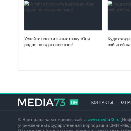
Успейте посетить выставку «Они
Куда сходи
родня по вдохновенью»!
событий на 
18+
КОНТАКТЫ
О НА
© Все права на материалы сайта
www.media73.ru
(Инф
учреждение «Государственная корпорация СМИ «Меди