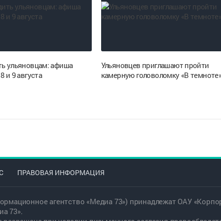
ть ульяновцам: афиша
Ульяновцев приглашают пройти
8 и 9 августа
камерную головоломку «В темноте
С
ПРАВОВАЯ ИНФОРМАЦИЯ
ормационное агентство «Медиа 73») принадлежат ОАУ «Корпор
а 73».