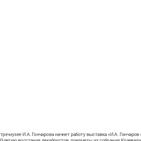
тре-музее И.А. Гончарова начнет работу выставка «И.А. Гончаров 
00-летию восстания декабристов, предметы из собрания Краеведч