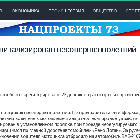
ТЬ
ЭКОНОМИКА
ПРОИСШЕСТВИЯ
ОБЩЕСТВО
СПОРТ
спитализирован несовершеннолетний
бласти было зарегистрировано 23 дорожно-транспортных происшес
е пострадал несовершеннолетний. По предварительной информаци
5-летний водитель в мотошлеме и защитной экипировке, управляя
ирован в установленном порядке, при проезде нерегулируемого
движущимся по главной дороге автомобилем «Рено Логан». За руле
лкновения водителя мотоцикла отбросило на автомобиль ВАЗ-210