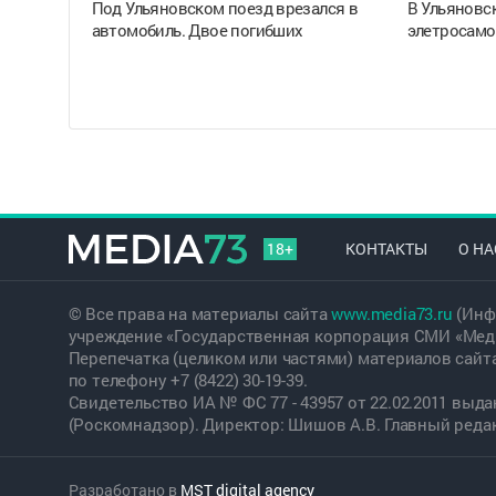
Под Ульяновском поезд врезался в
В Ульяновск
автомобиль. Двое погибших
элетросамо
18+
КОНТАКТЫ
О НА
© Все права на материалы сайта
www.media73.ru
(Инф
учреждение «Государственная корпорация СМИ «Меди
Перепечатка (целиком или частями) материалов сайт
по телефону +7 (8422) 30-19-39.
Свидетельство ИА № ФС 77 - 43957 от 22.02.2011 вы
(Роскомнадзор). Директор: Шишов А.В. Главный редакт
Разработано в
MST digital agency