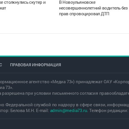
е столкнулись скутер и
В Новоульяновске
кат
несовершеннолетний водитель без
прав спровоцировал ДТП
С
ПРАВОВАЯ ИНФОРМАЦИЯ
ормационное агентство «Медиа 73») принадлежат ОАУ «Корпор
а 73».
а разрешена при условии письменного согласия правообладат
дано Федеральной службой по надзору в сфере связи, информ
ор: Белова М.Н. E-mail:
admin@media73.ru
. Телефон редакции: +