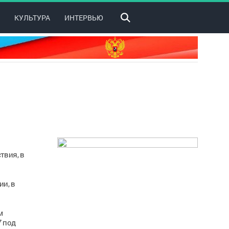
КУЛЬТУРА
ИНТЕРВЬЮ
твия, в
и, в
м
7 под