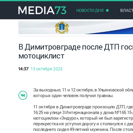
НОВОСТИ ДНЯ
ВЛАС
В Димитровграде после ДТП го
мотоциклист
13 октября 2025
14:37
За выходные, 11 и 12 октября, в Ульяновской о
которых один человек получил травмы.
11 октября в Димитровграде произошло ДТП, гд
16:25 на улице 3 Интернационала у дома №165 1
мотоциклом «Эндуро», который не был зарегистр
перекрестка не уступил дорогу и столкнулся с 
последнего сидел 49-летний мужчина. После сто