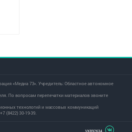
ация «Медиа 73». Учредитель: Областное автономное
еля. По вопросам перепечатки материалов звоните
ационных технологий и массовых коммуникаций
7 (8422) 30-19-39.
VK892634