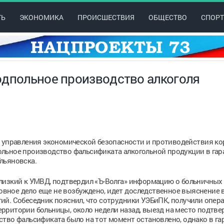
ТЬ
ЭКОНОМИКА
ПРОИСШЕСТВИЯ
ОБЩЕСТВО
СПОРТ
одпольное производство алкоголя
 управления экономической безопасности и противодействия к
льное производство фальсификата алкогольной продукции в гар
льяновска.
лизкий к УМВД, подтвердил «Ъ-Волга» информацию о больничных
ловное дело еще не возбуждено, идет доследственное выяснение 
ий. Собеседник пояснил, что сотрудники УЭБиПК, получили опер
рритории больницы, около недели назад, выезд на место подтве
тво фальсификата было на тот момент остановлено, однако в га