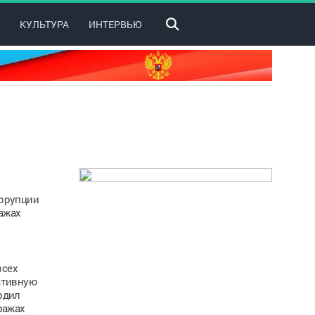
КУЛЬТУРА
ИНТЕРВЬЮ
оррупции
ажах
всех
ативную
рдил
ражах