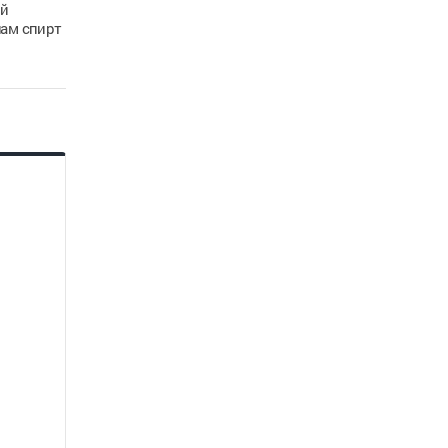
ой
лам спирт