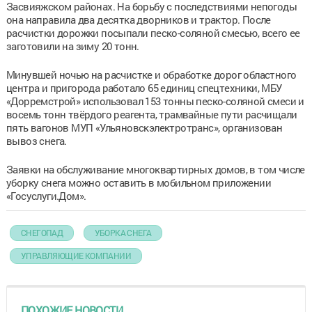
Засвияжском районах. На борьбу с последствиями непогоды
она направила два десятка дворников и трактор. После
расчистки дорожки посыпали песко-соляной смесью, всего ее
заготовили на зиму 20 тонн.
Минувшей ночью на расчистке и обработке дорог областного
центра и пригорода работало 65 единиц спецтехники, МБУ
«Дорремстрой» использовал 153 тонны песко-соляной смеси и
восемь тонн твёрдого реагента, трамвайные пути расчищали
пять вагонов МУП «Ульяновскэлектротранс», организован
вывоз снега.
Заявки на обслуживание многоквартирных домов, в том числе
уборку снега можно оставить в мобильном приложении
«Госуслуги.Дом».
СНЕГОПАД
УБОРКА СНЕГА
УПРАВЛЯЮЩИЕ КОМПАНИИ
ПОХОЖИЕ НОВОСТИ