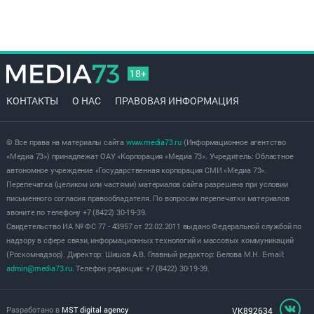
18+
КОНТАКТЫ
О НАС
ПРАВОВАЯ ИНФОРМАЦИЯ
© Все права на материалы сайта
www.media73.ru
(Информационное агентство
«Медиа 73») принадлежат ОАУ «Корпорация «Медиа 73». Учредитель: Областное
автономное учреждение «Государственная корпорация СМИ «Медиа 73».
Перепечатка (целиком или частями) материалов сайта разрешена при условии
письменного согласия правообладателя. По вопросам перепечатки материалов
звоните по телефону +7 (8422) 30-19-39.
Свидетельство ИА № ФС 77 - 43957 от 22.02.2011 выдано Федеральной службой по
надзору в сфере связи, информационных технологий и массовых коммуникаций
(Роскомнадзор). Директор: Шишов А.В. Главный редактор: Белова М.Н. E-mail:
admin@media73.ru
. Телефон редакции: +7 (8422) 30-19-39.
Разработано в
MST digital agency
VK892634