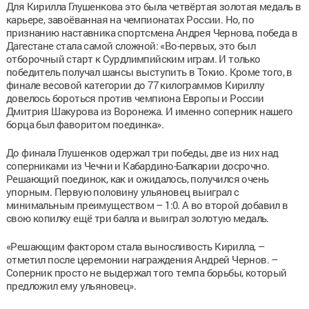
Для Кирилла Глушенкова это была четвёртая золотая медаль в
карьере, завоёванная на чемпионатах России. Но, по
признанию наставника спортсмена Андрея Чернова, победа в
Дагестане стала самой сложной: «Во-первых, это был
отборочный старт к Сурдлимпийским играм. И только
победитель получал шансы выступить в Токио. Кроме того, в
финале весовой категории до 77 килограммов Кириллу
довелось бороться против чемпиона Европы и России
Дмитрия Шакурова из Воронежа. И именно соперник нашего
борца был фаворитом поединка».
До финала Глушенков одержал три победы, две из них над
соперниками из Чечни и Кабардино-Балкарии досрочно.
Решающий поединок, как и ожидалось, получился очень
упорным. Первую половину ульяновец выиграл с
минимальным преимуществом – 1:0. А во второй добавил в
свою копилку ещё три балла и выиграл золотую медаль.
«Решающим фактором стала выносливость Кирилла, –
отметил после церемонии награждения Андрей Чернов. –
Соперник просто не выдержал того темпа борьбы, который
предложил ему ульяновец».