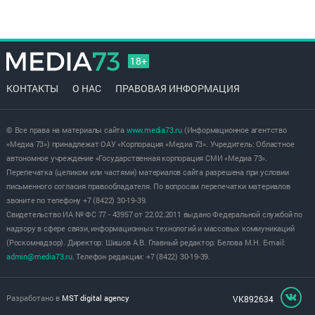
18+
КОНТАКТЫ
О НАС
ПРАВОВАЯ ИНФОРМАЦИЯ
© Все права на материалы сайта
www.media73.ru
(Информационное агентство
«Медиа 73») принадлежат ОАУ «Корпорация «Медиа 73». Учредитель: Областное
автономное учреждение «Государственная корпорация СМИ «Медиа 73».
Перепечатка (целиком или частями) материалов сайта разрешена при условии
письменного согласия правообладателя. По вопросам перепечатки материалов
звоните по телефону +7 (8422) 30-19-39.
Свидетельство ИА № ФС 77 - 43957 от 22.02.2011 выдано Федеральной службой по
надзору в сфере связи, информационных технологий и массовых коммуникаций
(Роскомнадзор). Директор: Шишов А.В. Главный редактор: Белова М.Н. E-mail:
admin@media73.ru
. Телефон редакции: +7 (8422) 30-19-39.
Разработано в
MST digital agency
VK892634