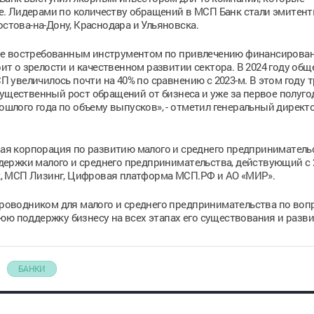
. Лидерами по количеству обращений в МСП Банк стали эмитент
остова-на-Дону, Краснодара и Ульяновска.
ее востребованным инструментом по привлечению финансирован
рит о зрелости и качественном развитии сектора. В 2024 году общ
увеличилось почти на 40% по сравнению с 2023-м. В этом году 
существенный рост обращений от бизнеса и уже за первое полуго
рошлого года по объему выпусков», - отметил генеральный директ
ая корпорация по развитию малого и среднего предприниматель
ержки малого и среднего предпринимательства, действующий с 2
, МСП Лизинг, Цифровая платформа МСП.РФ и АО «МИР».
оводником для малого и среднего предпринимательства по воп
юю поддержку бизнесу на всех этапах его существования и разви
БАНКИ