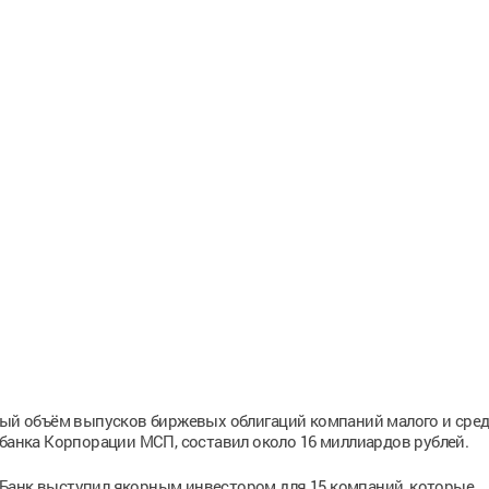
ный объём выпусков биржевых облигаций компаний малого и сре
 банка Корпорации МСП, составил около 16 миллиардов рублей.
СП Банк выступил якорным инвестором для 15 компаний, которые