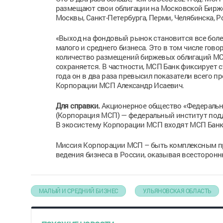
размещают свои облигации на Московской Бирже
Москвы, Санкт-Петербурга, Перми, Челябинска, Р
«Выход на фондовый рынок становится все бол
малого и среднего бизнеса. Это в том числе гово
количество размещений биржевых облигаций МСП 
сохраняется. В частности, МСП Банк фиксирует 
года он в два раза превысил показатели всего п
Корпорации МСП Александр Исаевич.
Для справки.
Акционерное общество «Федеральн
(Корпорация МСП) — федеральный институт подд
В экосистему Корпорации МСП входят МСП Банк
Миссия Корпорации МСП – быть комплексным пр
ведения бизнеса в России, оказывая всесторонн
МАЛЫЙ И СРЕДНИЙ БИЗНЕС
УЛЬЯНОВСКАЯ ОБЛАСТЬ