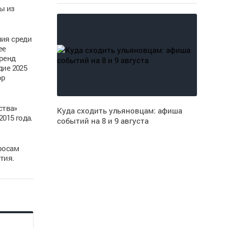
ы из
ия среди
ее
тренд
дие 2025
ор
ства»
Куда сходить ульяновцам: афиша
015 года.
событий на 8 и 9 августа
росам
тия.