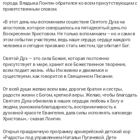
города. Владыка Лонгин обратился ко всем присутствующим с
приветственным словом.
«В этот день мы вспоминаем сошествие Святого Духа на
апостолов, которое совершилось на пятидесятый день по
Воскресении Христовом. Не только вспоминаем – но и сами в
этом событии участвуем, ведь наше сердце, сердце каждого
человека и сегодня призвано стать местом, где обитает Бог.
Святой Дух — это сила Божия, которая постоянно
присутствует в мире, хранит все Божественное творение,
всем подает жизнь. «Мы Им живем и движемся и
существуем», как говорится в Священном Писании.
От всей души желаю всем вам, дорогие братия и сестры,
радости жизни с Богом, крепкой веры. Желаю, чтобы благодать
Святого Духа обновила в наших сердцах любовь к Богу и
людям, умножила благодарность, восприимчивость к
духовной красоте Евангелия, дала силы исполнять заповеди
Христовы», - сказал Лонгин.
Открыл праздничную программу архиерейский детский хор
«Радость» под управлением Натальи Пугачевой. Дети