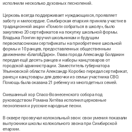
исполнили несколько духовных песнопений.
Церковь всегда поддерживает нуждающихся, проявляет
заботу и милосердие. Симбирская епархия приняла участие в
традиционной акции «Помоги собраться в школу», было
закуплено 20 сертификатов на покупку школьной формы.
Владыка Лонгин вручил школьникам и будущим
первоклассникам сертификаты на приобретение школьной
формы и 10 ранцев, предоставленных общественным
движением «Благо&Дарю». Глава города Александр Болдакин
передал ещё десять ранцев и наборы канцтоваров от
городской администрации. Заместитель губернатора
Ульяновской области Александр Коробко передал сертификат,
ранец и канцтовары для девочки из семьи участника СВО.
Помощь была оказана 21 ребенку из многодетных семей.
Смешанный хор Спасо-Вознесенского собора под
руководством Романа Хитёва исполнил церковные
песнопения и русские народные песни.
В сквере прозвучал колокольный звон: свои умения показали
выпускники школы колокольного звона при Симбирской
епархии.