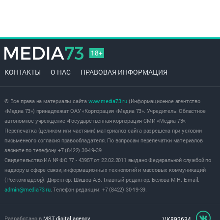
18+
КОНТАКТЫ
О НАС
ПРАВОВАЯ ИНФОРМАЦИЯ
© Все права на материалы сайта
www.media73.ru
(Информационное агентство
«Медиа 73») принадлежат ОАУ «Корпорация «Медиа 73». Учредитель: Областное
автономное учреждение «Государственная корпорация СМИ «Медиа 73».
Перепечатка (целиком или частями) материалов сайта разрешена при условии
письменного согласия правообладателя. По вопросам перепечатки материалов
звоните по телефону +7 (8422) 30-19-39.
Свидетельство ИА № ФС 77 - 43957 от 22.02.2011 выдано Федеральной службой по
надзору в сфере связи, информационных технологий и массовых коммуникаций
(Роскомнадзор). Директор: Шишов А.В. Главный редактор: Белова М.Н. E-mail:
admin@media73.ru
. Телефон редакции: +7 (8422) 30-19-39.
Разработано в
MST digital agency
VK892634