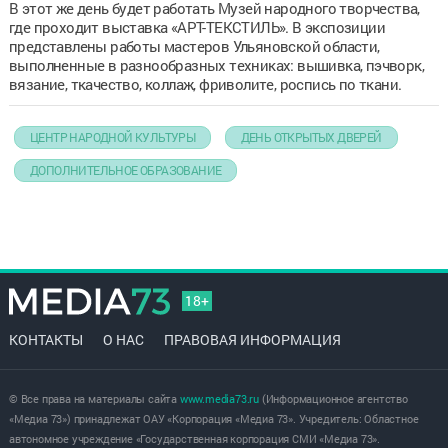
В этот же день будет работать Музей народного творчества,
где проходит выставка «АРТ-ТЕКСТИЛЬ». В экспозиции
представлены работы мастеров Ульяновской области,
выполненные в разнообразных техниках: вышивка, пэчворк,
вязание, ткачество, коллаж, фриволите, роспись по ткани.
ЦЕНТР НАРОДНОЙ КУЛЬТУРЫ
ДЕНЬ ОТКРЫТЫХ ДВЕРЕЙ
ДОПОЛНИТЕЛЬНОЕ ОБРАЗОВАНИЕ
18+
КОНТАКТЫ
О НАС
ПРАВОВАЯ ИНФОРМАЦИЯ
© Все права на материалы сайта
www.media73.ru
(Информационное агентство
«Медиа 73») принадлежат ОАУ «Корпорация «Медиа 73». Учредитель: Областное
автономное учреждение «Государственная корпорация СМИ «Медиа 73».