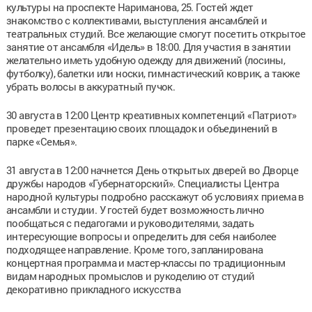
культуры на проспекте Нариманова, 25. Гостей ждет
знакомство с коллективами, выступления ансамблей и
театральных студий. Все желающие смогут посетить открытое
занятие от ансамбля «Идель» в 18:00. Для участия в занятии
желательно иметь удобную одежду для движений (лосины,
футболку), балетки или носки, гимнастический коврик, а также
убрать волосы в аккуратный пучок.
30 августа в 12:00 Центр креативных компетенций «Патриот»
проведет презентацию своих площадок и объединений в
парке «Семья».
31 августа в 12:00 начнется День открытых дверей во Дворце
дружбы народов «Губернаторский». Специалисты Центра
народной культуры подробно расскажут об условиях приема в
ансамбли и студии. У гостей будет возможность лично
пообщаться с педагогами и руководителями, задать
интересующие вопросы и определить для себя наиболее
подходящее направление. Кроме того, запланирована
концертная программа и мастер-классы по традиционным
видам народных промыслов и рукоделию от студий
декоративно прикладного искусства