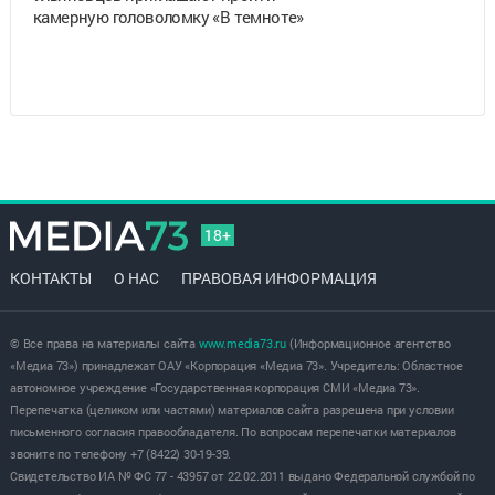
камерную головоломку «В темноте»
18+
КОНТАКТЫ
О НАС
ПРАВОВАЯ ИНФОРМАЦИЯ
© Все права на материалы сайта
www.media73.ru
(Информационное агентство
«Медиа 73») принадлежат ОАУ «Корпорация «Медиа 73». Учредитель: Областное
автономное учреждение «Государственная корпорация СМИ «Медиа 73».
Перепечатка (целиком или частями) материалов сайта разрешена при условии
письменного согласия правообладателя. По вопросам перепечатки материалов
звоните по телефону +7 (8422) 30-19-39.
Свидетельство ИА № ФС 77 - 43957 от 22.02.2011 выдано Федеральной службой по