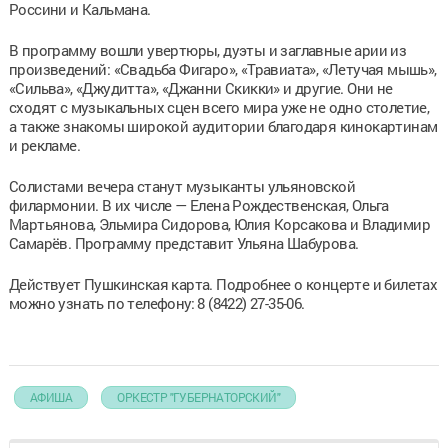
Россини и Кальмана.
В программу вошли увертюры, дуэты и заглавные арии из
произведений: «Свадьба Фигаро», «Травиата», «Летучая мышь»,
«Сильва», «Джудитта», «Джанни Скикки» и другие. Они не
сходят с музыкальных сцен всего мира уже не одно столетие,
а также знакомы широкой аудитории благодаря кинокартинам
и рекламе.
Солистами вечера станут музыканты ульяновской
филармонии. В их числе — Елена Рождественская, Ольга
Мартьянова, Эльмира Сидорова, Юлия Корсакова и Владимир
Самарёв. Программу представит Ульяна Шабурова.
Действует Пушкинская карта. Подробнее о концерте и билетах
можно узнать по телефону: 8 (8422) 27-35-06.
АФИША
ОРКЕСТР "ГУБЕРНАТОРСКИЙ"