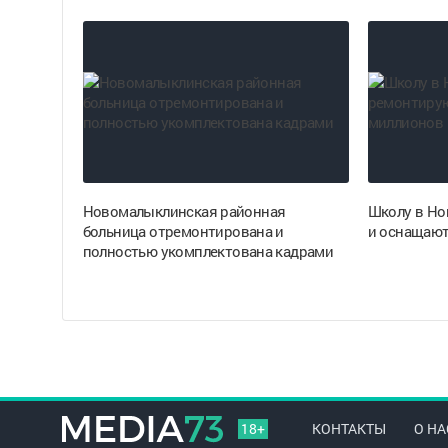
Новомалыклинская районная
Школу в Но
больница отремонтирована и
и оснащают
полностью укомплектована кадрами
18+
КОНТАКТЫ
О НА