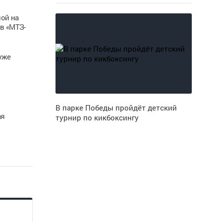
ной на
в «МТЗ-
уже
В парке Победы пройдёт детский
ая
турнир по кикбоксингу