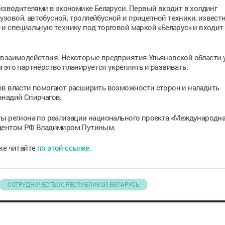
водителями в экономике Беларуси. Первый входит в холдинг
овой, автобусной, троллейбусной и прицепной техники, извест
и специальную технику под торговой маркой «Беларус» и входит 
 взаимодействия. Некоторые предприятия Ульяновской области 
 это партнёрство планируется укреплять и развивать.
ов власти помогают расширить возможности сторон и наладить
ннадий Спирчагов.
ты региона по реализации национального проекта «Международн
идентом РФ Владимиром Путиным.
ке читайте
по этой ссылке.
СОТРУДНИЧЕСТВО С РЕСПУБЛИКОЙ БЕЛАРУСЬ