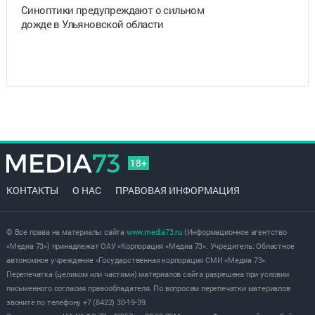
Синоптики предупреждают о сильном
дожде в Ульяновской области
18+
КОНТАКТЫ
О НАС
ПРАВОВАЯ ИНФОРМАЦИЯ
© Все права на материалы сайта
www.media73.ru
(Информационное агентство
«Медиа 73») принадлежат ОАУ «Корпорация «Медиа 73». Учредитель: Областное
автономное учреждение «Государственная корпорация СМИ «Медиа 73».
Перепечатка (целиком или частями) материалов сайта разрешена при условии
письменного согласия правообладателя. По вопросам перепечатки материалов
звоните по телефону +7 (8422) 30-19-39.