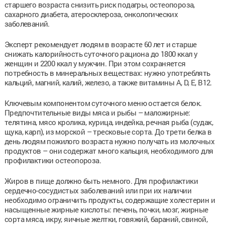
старшего возраста снизить риск подагры, остеопороза,
сахарного диабета, атеросклероза, онкологических
заболеваний.
Эксперт рекомендует людям в возрасте 60 лет и старше
снижать калорийность суточного рациона до 1800 ккал у
женщин и 2200 ккал у мужчин. При этом сохраняется
потребность в минеральных веществах: нужно употреблять
кальций, магний, калий, железо, а также витамины А, D, Е, В12.
Ключевым компонентом суточного меню остается белок.
Предпочтительные виды мяса и рыбы – маложирные:
телятина, мясо кролика, курица, индейка, речная рыба (судак,
щука, карп), из морской – тресковые сорта. До трети белка в
день людям пожилого возраста нужно получать из молочных
продуктов – они содержат много кальция, необходимого для
профилактики остеопороза.
Жиров в пище должно быть немного. Для профилактики
сердечно-сосудистых заболеваний или при их наличии
необходимо ограничить продукты, содержащие холестерин и
насыщенные жирные кислоты: печень, почки, мозг, жирные
сорта мяса, икру, яичные желтки, говяжий, бараний, свиной,