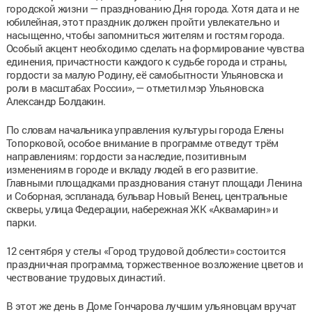
городской жизни — празднованию Дня города. Хотя дата и не
юбилейная, этот праздник должен пройти увлекательно и
насыщенно, чтобы запомниться жителям и гостям города.
Особый акцент необходимо сделать на формирование чувства
единения, причастности каждого к судьбе города и страны,
гордости за малую Родину, её самобытности Ульяновска и
роли в масштабах России», — отметил мэр Ульяновска
Александр Болдакин.
По словам начальника управления культуры города Елены
Топорковой, особое внимание в программе отведут трём
направлениям: гордости за наследие, позитивным
изменениям в городе и вкладу людей в его развитие.
Главными площадками празднования станут площади Ленина
и Соборная, эспланада, бульвар Новый Венец, центральные
скверы, улица Федерации, набережная ЖК «Аквамарин» и
парки.
12 сентября у стелы «Город трудовой доблести» состоится
праздничная программа, торжественное возложение цветов и
чествование трудовых династий.
В этот же день в Доме Гончарова лучшим ульяновцам вручат