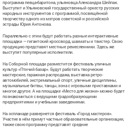
программа певца-баритона, ульяновца Александра Шейпак.
Выступит и Ульяновский государственный оркестр русских
народных инструментов с программой, посвящённой
творчеству одного из мэтров советской и российской
эстрады Юрия Антонова.
Параллельно с этим будут работать разные интерактивные
площадки — гигантский кроссворд, шахматы и твистер. Свою
продукцию представят местные ремесленники. Здесь же
выступят популярные исполнители.
На Соборной площади разместится фестиваль уличных
культур «Птичий базар». Будут работать творческие
мастерские, гаражная распродажа, выставка ретро-
автомобилей, экстремальный спорт, уличные дисциплины,
музыкальные битвы, танцы, зона с игровыми приставками и
многое другое. А на площадке «Место для жизни» можно будет
познакомиться с ведущими градообразующими
предприятиями и учебными заведениями.
На эспланаде развернется фестиваль «Город мастеров».
Участие в нём примут частные образовательные организации,
также свою программу представят средние