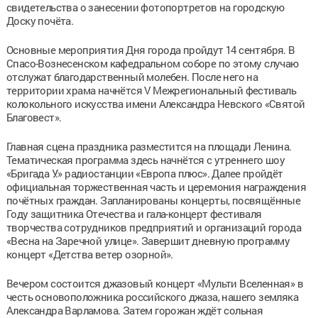
свидетельства о занесении фотопортретов на городскую
Доску почёта.
Основные мероприятия Дня города пройдут 14 сентября. В
Спасо-Вознесенском кафедральном соборе по этому случаю
отслужат благодарственный молебен. После него на
территории храма начнётся V Межрегиональный фестиваль
колокольного искусства имени Александра Невского «Святой
Благовест».
Главная сцена праздника разместится на площади Ленина.
Тематическая программа здесь начнётся с утреннего шоу
«Бригада У.» радиостанции «Европа плюс». Далее пройдёт
официальная торжественная часть и церемония награждения
почётных граждан. Запланированы концерты, посвящённые
Году защитника Отечества и гала-концерт фестиваля
творчества сотрудников предприятий и организаций города
«Весна на Заречной улице». Завершит дневную программу
концерт «Детства ветер озорной».
Вечером состоится джазовый концерт «Мульти Вселенная» в
честь основоположника российского джаза, нашего земляка
Александра Варламова. Затем горожан ждёт сольная