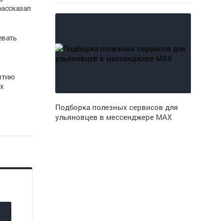
рассказал
евать
итию
х
Подборка полезных сервисов для
ульяновцев в мессенджере MAX