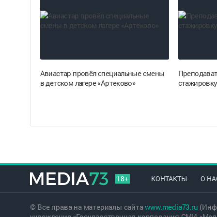
Авиастар провёл специальные смены
Преподават
в детском лагере «Артеково»
стажировку
18+
КОНТАКТЫ
О НА
© Все права на материалы сайта
www.media73.ru
(Инф
учреждение «Государственная корпорация СМИ «Меди