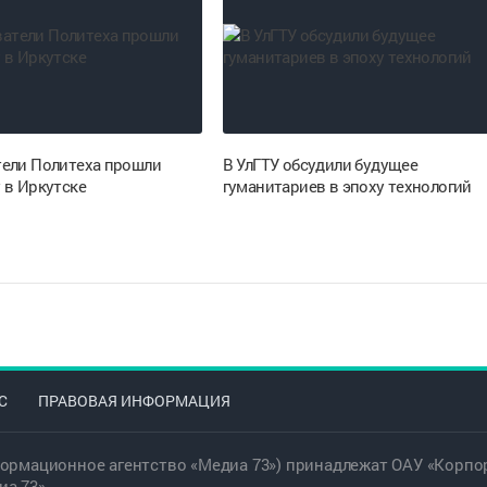
ели Политеха прошли
В УлГТУ обсудили будущее
 в Иркутске
гуманитариев в эпоху технологий
С
ПРАВОВАЯ ИНФОРМАЦИЯ
ормационное агентство «Медиа 73») принадлежат ОАУ «Корпор
а 73».