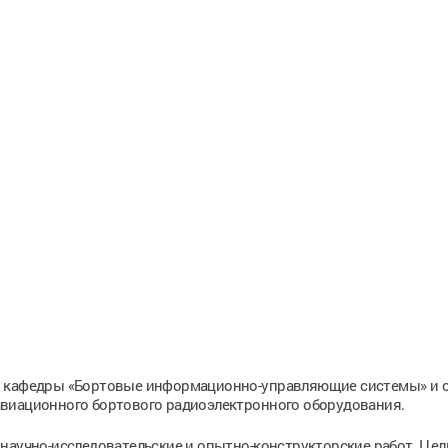
й кафедры «Бортовые информационно-управляющие системы» и 
виационного бортового радиоэлектронного оборудования.
научно-исследовательские и опытно-конструкторские работ. Цел