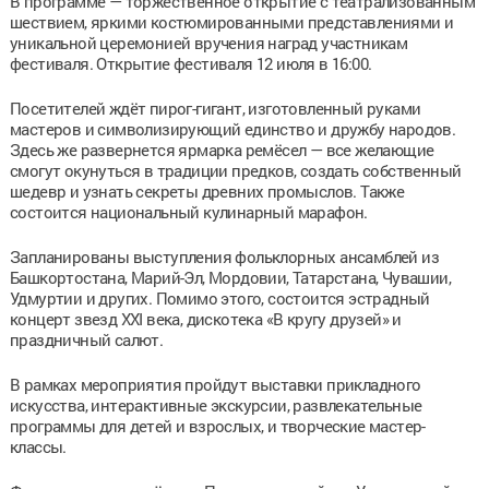
В программе — торжественное открытие с театрализованным
шествием, яркими костюмированными представлениями и
уникальной церемонией вручения наград участникам
фестиваля. Открытие фестиваля 12 июля в 16:00.
Посетителей ждёт пирог-гигант, изготовленный руками
мастеров и символизирующий единство и дружбу народов.
Здесь же развернется ярмарка ремёсел — все желающие
смогут окунуться в традиции предков, создать собственный
шедевр и узнать секреты древних промыслов. Также
состоится национальный кулинарный марафон.
Запланированы выступления фольклорных ансамблей из
Башкортостана, Марий-Эл, Мордовии, Татарстана, Чувашии,
Удмуртии и других. Помимо этого, состоится эстрадный
концерт звезд XXI века, дискотека «В кругу друзей» и
праздничный салют.
В рамках мероприятия пройдут выставки прикладного
искусства, интерактивные экскурсии, развлекательные
программы для детей и взрослых, и творческие мастер-
классы.