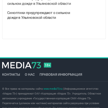
Синоптики предупреждают о сильном
дожде в Ульяновской области
18+
КОНТАКТЫ
О НАС
ПРАВОВАЯ ИНФОРМАЦИЯ
© Все права на материалы сайта
www.media73.ru
(Информационное агентство
«Медиа 73») принадлежат ОАУ «Корпорация «Медиа 73». Учредитель: Областное
автономное учреждение «Государственная корпорация СМИ «Медиа 73».
Перепечатка (целиком или частями) материалов сайта разрешена при условии
письменного согласия правообладателя. По вопросам перепечатки материалов