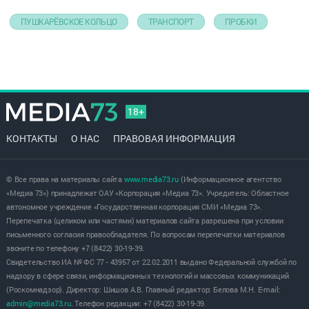
ПУШКАРЁВСКОЕ КОЛЬЦО
ТРАНСПОРТ
ПРОБКИ
18+
КОНТАКТЫ
О НАС
ПРАВОВАЯ ИНФОРМАЦИЯ
© Все права на материалы сайта
www.media73.ru
(Информационное агентство
«Медиа 73») принадлежат ОАУ «Корпорация «Медиа 73». Учредитель: Областное
автономное учреждение «Государственная корпорация СМИ «Медиа 73».
Перепечатка (целиком или частями) материалов сайта разрешена при условии
письменного согласия правообладателя. По вопросам перепечатки материалов
звоните по телефону +7 (8422) 30-19-39.
Свидетельство ИА № ФС 77 - 43957 от 22.02.2011 выдано Федеральной службой по
надзору в сфере связи, информационных технологий и массовых коммуникаций
(Роскомнадзор). Директор: Шишов А.В. Главный редактор: Белова М.Н. E-mail:
admin@media73.ru
. Телефон редакции: +7 (8422) 30-19-39.