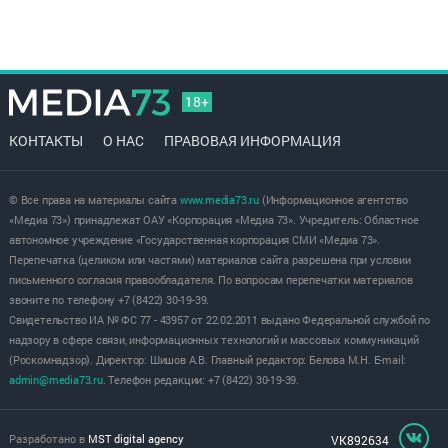
18+
КОНТАКТЫ
О НАС
ПРАВОВАЯ ИНФОРМАЦИЯ
© Все права на материалы сайта
www.media73.ru
(Информационное агентство
«Медиа 73») принадлежат ОАУ «Корпорация «Медиа 73». Учредитель: Областное
автономное учреждение «Государственная корпорация СМИ «Медиа 73».
Перепечатка (целиком или частями) материалов сайта разрешена при условии
письменного согласия правообладателя. По вопросам перепечатки материалов
звоните по телефону +7 (8422) 30-19-39.
Свидетельство ИА № ФС 77 - 43957 от 22.02.2011 выдано Федеральной службой по
надзору в сфере связи, информационных технологий и массовых коммуникаций
(Роскомнадзор). Директор: Шишов А.В. Главный редактор: Белова М.Н. E-mail:
admin@media73.ru
. Телефон редакции: +7 (8422) 30-19-39.
Разработано в
MST digital agency
VK892634