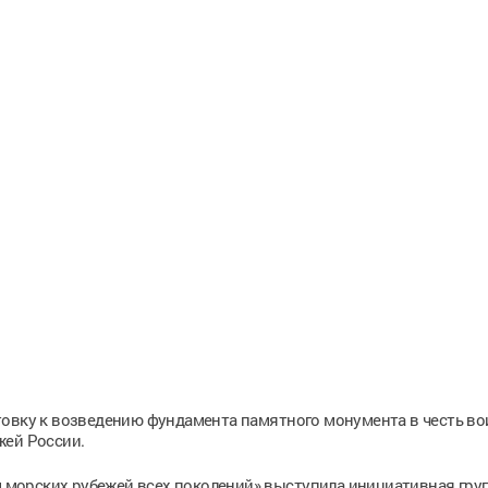
товку к возведению фундамента памятного монумента в честь во
жей России.
морских рубежей всех поколений» выступила инициативная гру