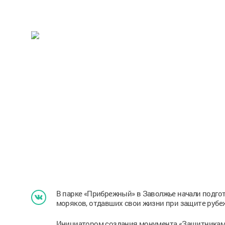
В парке «Прибрежный» в Заволжье начали подго
моряков, отдавших свои жизни при защите рубе
Инициатором создания монумента «Защитникам 