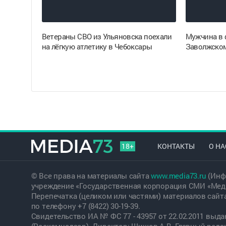
Ветераны СВО из Ульяновска поехали
Мужчина в 
на лёгкую атлетику в Чебоксары
Заволжском
18+
КОНТАКТЫ
О НА
© Все права на материалы сайта
www.media73.ru
(Инф
учреждение «Государственная корпорация СМИ «Меди
Перепечатка (целиком или частями) материалов сайт
по телефону +7 (8422) 30-19-39.
Свидетельство ИА № ФС 77 - 43957 от 22.02.2011 вы