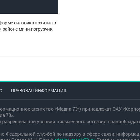
форме силовика похитил в
 районе мини-погрузчик
С
ПРАВОВАЯ ИНФОРМАЦИЯ
ормационное агентство «Медиа 73») принадлежат ОАУ «Корпор
а 73».
а разрешена при условии письменного согласия правообладат
дано Федеральной службой по надзору в сфере связи, информ