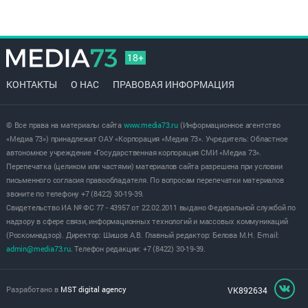
18+
КОНТАКТЫ
О НАС
ПРАВОВАЯ ИНФОРМАЦИЯ
© Все права на материалы сайта
www.media73.ru
(Информационное агентство
«Медиа 73») принадлежат ОАУ «Корпорация «Медиа 73». Учредитель: Областное
автономное учреждение «Государственная корпорация СМИ «Медиа 73».
Перепечатка (целиком или частями) материалов сайта разрешена при условии
письменного согласия правообладателя. По вопросам перепечатки материалов
звоните по телефону +7 (8422) 30-19-39.
Свидетельство ИА № ФС 77 - 43957 от 22.02.2011 выдано Федеральной службой по
надзору в сфере связи, информационных технологий и массовых коммуникаций
(Роскомнадзор). Директор: Шишов А.В. Главный редактор: Белова М.Н. E-mail:
admin@media73.ru
. Телефон редакции: +7 (8422) 30-19-39.
Разработано в
MST digital agency
VK892634