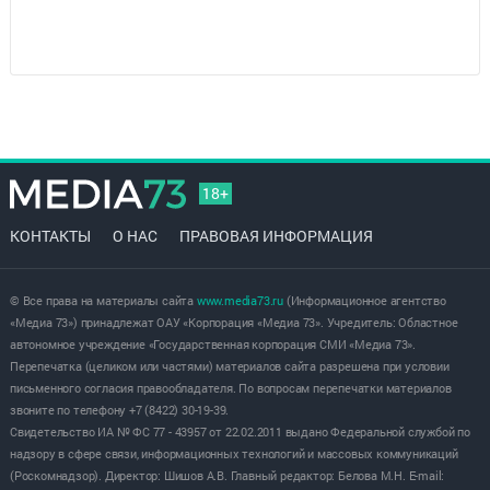
18+
КОНТАКТЫ
О НАС
ПРАВОВАЯ ИНФОРМАЦИЯ
© Все права на материалы сайта
www.media73.ru
(Информационное агентство
«Медиа 73») принадлежат ОАУ «Корпорация «Медиа 73». Учредитель: Областное
автономное учреждение «Государственная корпорация СМИ «Медиа 73».
Перепечатка (целиком или частями) материалов сайта разрешена при условии
письменного согласия правообладателя. По вопросам перепечатки материалов
звоните по телефону +7 (8422) 30-19-39.
Свидетельство ИА № ФС 77 - 43957 от 22.02.2011 выдано Федеральной службой по
надзору в сфере связи, информационных технологий и массовых коммуникаций
(Роскомнадзор). Директор: Шишов А.В. Главный редактор: Белова М.Н. E-mail: