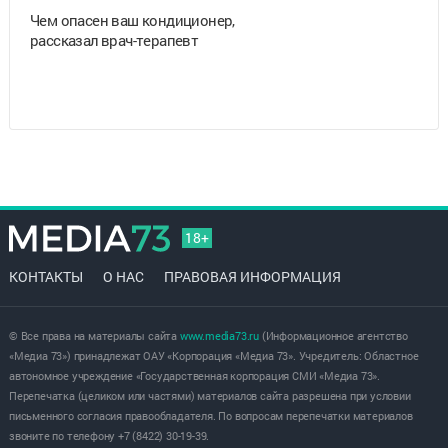
Чем опасен ваш кондиционер,
рассказал врач-терапевт
18+
КОНТАКТЫ
О НАС
ПРАВОВАЯ ИНФОРМАЦИЯ
© Все права на материалы сайта
www.media73.ru
(Информационное агентство
«Медиа 73») принадлежат ОАУ «Корпорация «Медиа 73». Учредитель: Областное
автономное учреждение «Государственная корпорация СМИ «Медиа 73».
Перепечатка (целиком или частями) материалов сайта разрешена при условии
письменного согласия правообладателя. По вопросам перепечатки материалов
звоните по телефону +7 (8422) 30-19-39.