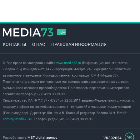
18+
КОНТАКТЫ
О НАС
ПРАВОВАЯ ИНФОРМАЦИЯ
© Все права на материалы сайта
www.media73.ru
(Информационное агентство
«Медиа 73») принадлежат ОАУ «Корпорация «Медиа 73». Учредитель: Областное
автономное учреждение «Государственная корпорация СМИ «Медиа 73».
Перепечатка (целиком или частями) материалов сайта разрешена при условии
письменного согласия правообладателя. По вопросам перепечатки материалов
звоните по телефону +7 (8422) 30-19-39.
Свидетельство ИА № ФС 77 - 43957 от 22.02.2011 выдано Федеральной службой по
надзору в сфере связи, информационных технологий и массовых коммуникаций
(Роскомнадзор). Директор: Шишов А.В. Главный редактор: Белова М.Н. E-mail:
admin@media73.ru
. Телефон редакции: +7 (8422) 30-19-39.
Разработано в
MST digital agency
VK892634