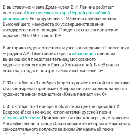
В выставочном зале Дома-музея В.И. Ленина работает
выставка
«Политическая сатира Первой российской
революции»
. Её приурочили к 120-летию опубликования
Высочайшего манифеста об усовершенствовании
государственного порядка. Представлены сатирические
издания 1905-1907 годов. 12+
В историко-художественном музее-заповеднике «Прислониха
— родина А.А. Пластова» открыта
экспозиция
одной из
выдающихся представительниц московского
художественного круга Елены Холодилиной. В неё вошли
полотна, этюды и портреты местных жителей. 6+
С 30 октября по 3 ноября Дворец художественной гимнастики
«Татьяна-арена» принимает Всероссийские соревнования по
художественной гимнастике «Юные гимнастки». 6+
С 31 октября по 4 ноября в областном центре проходит XI
Всероссийский конкурс исполнителей русской песни
«Поющая Россия»
. Приглашают на гала-концерт, выступления
Ансамбля песни и танца «Саратовские переборы» и Народного
самодеятельного коллектива ансамбля казачьей песни