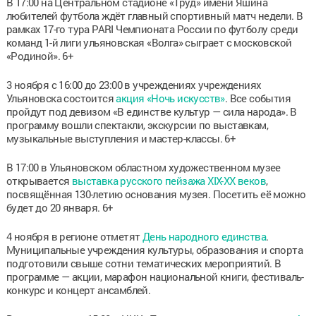
В 17:00 на Центральном стадионе «Труд» имени Яшина
любителей футбола ждёт главный спортивный матч недели. В
рамках 17-го тура PARI Чемпионата России по футболу среди
команд 1-й лиги ульяновская «Волга» сыграет с московской
«Родиной». 6+
3 ноября с 16:00 до 23:00 в учреждениях учреждениях
Ульяновска состоится
акция «Ночь искусств»
. Все события
пройдут под девизом «В единстве культур — сила народа». В
программу вошли спектакли, экскурсии по выставкам,
музыкальные выступления и мастер-классы. 6+
В 17:00 в Ульяновском областном художественном музее
открывается
выставка русского пейзажа XIX-XX веков
,
посвящённая 130-летию основания музея. Посетить её можно
будет до 20 января. 6+
4 ноября в регионе отметят
День народного единства
.
Муниципальные учреждения культуры, образования и спорта
подготовили свыше сотни тематических мероприятий. В
программе — акции, марафон национальной книги, фестиваль-
конкурс и концерт ансамблей.